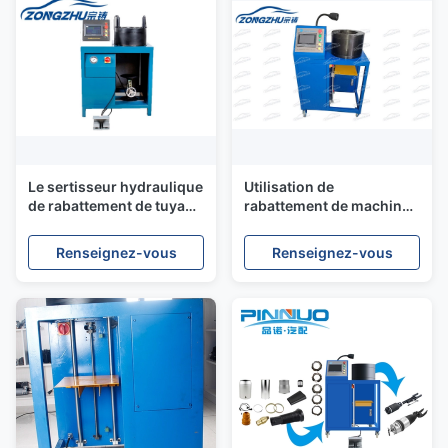
Le sertisseur hydraulique
Utilisation de
de rabattement de tuyau
rabattement de machine
de machine aèrent la
de suspension d'air de
suspension 450V 220V
réparer la reconstruction
Renseignez-vous
Renseignez-vous
380V
le choc de suspension
d'air