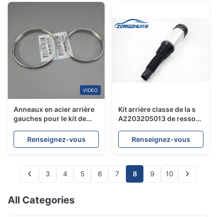
caoutchouc de montage
VIDEO
Anneaux en acier arrière
Kit arrière classe de la s
gauches pour le kit de
A2203205013 de ressort
réparation de choc d'air
de réparation de
de Mercedes W212
suspension d'air de
Renseignez-vous
Renseignez-vous
OE#A2123202125
Mercedes S350 S500
A2123200725
S600 S320 nouveau
3
4
5
6
7
8
9
10
All Categories