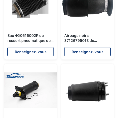
Sac 4G0616002R de
Airbags noirs
ressort pneumatique de
37126795013 de
suspension de kit de
suspension d'air pour
réparation de suspension
ressort pneumatique
Renseignez-vous
Renseignez-vous
d'air d'Audi A6C7/arrière
gauche F15/bon arrière
37126795014