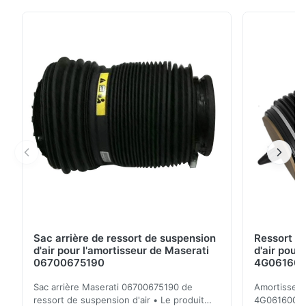
Mercedes W164 Caractéristiques 1 . Pour le
compresseur de Mercedes-Benz W164 les kits ont
inclus le cylindre, le de piston tige et l'anneau de
piston 2 . Garantie de 12 mois avec la politique facile
de ...
Sac arrière de ressort de suspension
Ressort d
d'air pour l'amortisseur de Maserati
d'air pour
06700675190
4G0616002R
A7 S7
Sac arrière Maserati 06700675190 de
Amortisseur 
ressort de suspension d'air • Le produit
4G0616002