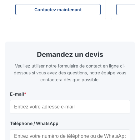
est 100% compatible avec la cloison
d'Audi A6 4
originale. Produit : Ressort pneumatique et
Description 
Contactez maintenant
C
airbag No. d'OEM : 06700675190 No. de
réparation d
modèle : 06700675190 Position : Arrière
suspension 
État de produit : Tout neuf MOQ : 1
dessous. Peu
morceaux Échantillon : ...
A6C7 Positio
Demandez un devis
Veuillez utiliser notre formulaire de contact en ligne ci-
dessous si vous avez des questions, notre équipe vous
contactera dès que possible.
E-mail
*
Téléphone / WhatsApp