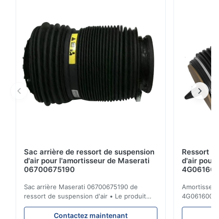
des kits de réparation de pompe de compresseur de
suspension d'air Matériel : Acier Application : ...
Sac arrière de ressort de suspension
Ressort d
d'air pour l'amortisseur de Maserati
d'air pour
06700675190
4G0616002R
A7 S7
Sac arrière Maserati 06700675190 de
Amortisseur 
ressort de suspension d'air • Le produit
4G0616002
est 100% compatible avec la cloison
d'Audi A6 4
originale. Produit : Ressort pneumatique et
Description 
Contactez maintenant
C