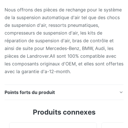
Nous offrons des pièces de rechange pour le système
de la suspension automatique d'air tel que des chocs
de suspension d'air, ressorts pneumatiques,
compresseurs de suspension d'air, les kits de
réparation de suspension d'air, bras de contrôle et
ainsi de suite pour Mercedes-Benz, BMW, Audi, les
pièces de Landrover.All sont 100% compatible avec
les composants originaux d'OEM, et elles sont offertes
avec la garantie d'a-12-month.
Points forts du produit
OEM 7L0698014 de bloc de valve de compresseur de
Produits connexes
kit de réparation de suspension d'air de Porsche
Panamera Description : Valve pour le compresseur de
suspension d'air No. d'OEM : 7L0 698 014 Type : Pour