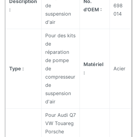
Description
No.
de
698
:
d'OEM :
suspension
014
d'air
Pour des kits
de
réparation
de pompe
Matériel
Type :
de
Acier
:
compresseur
de
suspension
d'air
Pour Audi Q7
VW Touareg
Porsche