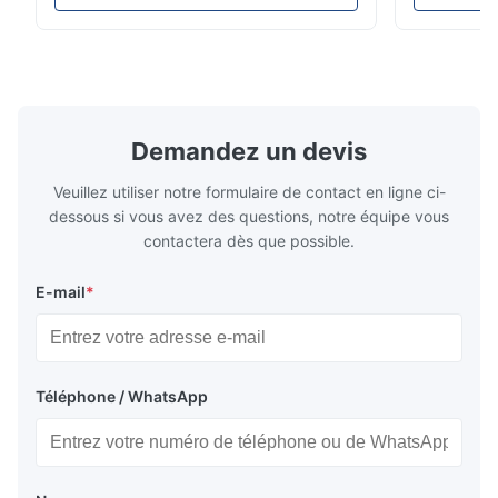
airbag No. d'OEM : 06700675190 No. de
réparation d
modèle : 06700675190 Position : Arrière
suspension 
État de produit : Tout neuf MOQ : 1
dessous. Peu
morceaux Échantillon : ...
A6C7 Positio
Demandez un devis
Veuillez utiliser notre formulaire de contact en ligne ci-
dessous si vous avez des questions, notre équipe vous
contactera dès que possible.
E-mail
*
Téléphone / WhatsApp