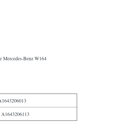
 de Mercedes-Benz W164
: A1643206013
 : A1643206113