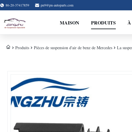
86-20-37417859
pn9@pn-autoparts.com
MAISON
PRODUITS
À
Produits
Pièces de suspension d'air de benz de Mercedes
La suspe