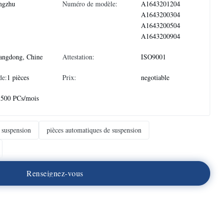
ngzhu
Numéro de modèle:
A1643201204
A1643200304
A1643200504
A1643200904
angdong, Chine
Attestation:
ISO9001
de:
1 pièces
Prix:
negotiable
3500 PCs/mois
 suspension
pièces automatiques de suspension
R
e
n
s
e
i
g
n
e
z
-
v
o
u
s