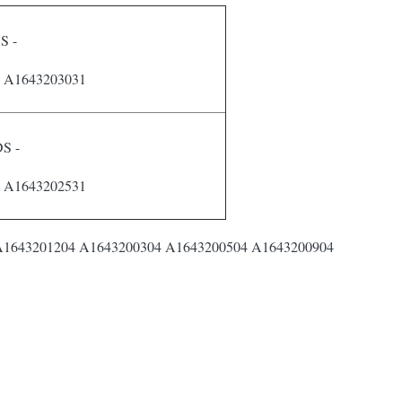
S -
1 A1643203031
DS -
1 A1643202531
OE : A1643201204 A1643200304 A1643200504 A1643200904