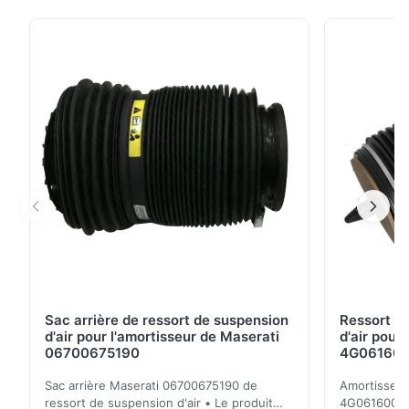
W221 1643201204 de kits de réparation de
compresseur de suspension d'air Article : Bloc de
vanne électromagnétique de compresseur de bloc de
la valve A2213201604 de Mercedes W164 W221
1643201204 de kits ...
Sac arrière de ressort de suspension
Ressort d
d'air pour l'amortisseur de Maserati
d'air pour
06700675190
4G0616002R
A7 S7
Sac arrière Maserati 06700675190 de
Amortisseur 
ressort de suspension d'air • Le produit
4G0616002