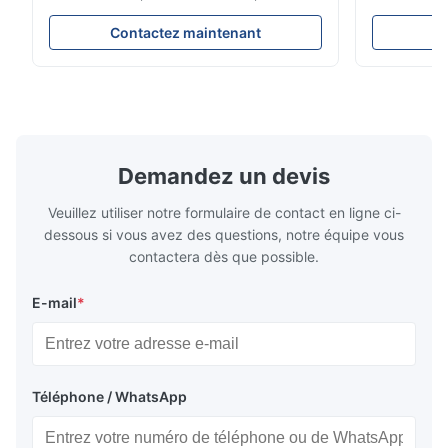
est 100% compatible avec la cloison
d'Audi A6 4
originale. Produit : Ressort pneumatique et
Description 
Contactez maintenant
C
airbag No. d'OEM : 06700675190 No. de
réparation d
modèle : 06700675190 Position : Arrière
suspension 
État de produit : Tout neuf MOQ : 1
dessous. Peu
morceaux Échantillon : ...
A6C7 Positio
Demandez un devis
Veuillez utiliser notre formulaire de contact en ligne ci-
dessous si vous avez des questions, notre équipe vous
contactera dès que possible.
E-mail
*
Téléphone / WhatsApp