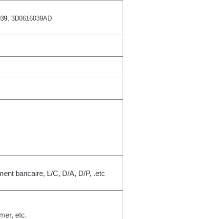
039,
3D0616039AD
ement bancaire, L/C, D/A, D/P, .etc
mer, etc.