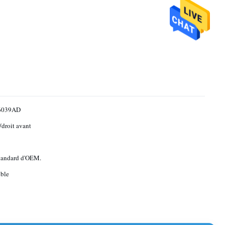
6039AD
droit avant
standard d'OEM.
ble