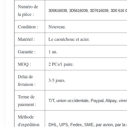
Numéro de
3D0616039, 3D5616039, 3D7616039, 3D0 616 
la pièce :
Condition :
Nouveau.
Matériel :
Le caoutchouc et acier.
Garantie :
1 an.
MOQ :
2 PCs/1 paire.
Délai de
3-5 jours.
livraison :
Terme de
T/T, union occidentale, Paypal, Alipay, vir
paiement :
Méthode
d'expédition
DHL, UPS, Fedex, SME, par avion, par la 