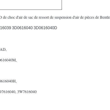
 choc d'air de sac de ressort de suspension d'air de pièces de Bent
16039 3D0616040 3D0616040D
0AD,
0616040M,
0616040H,
D7616040, 3W7616040