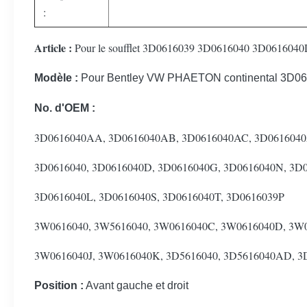
:
Article :
Pour le soufflet 3D0616039 3D0616040 3D0616040D de
Modèle :
Pour Bentley VW PHAETON continental
3D06
No. d'OEM :
3D0616040AA, 3D0616040AB, 3D0616040AC, 3D061604
3D0616040, 3D0616040D, 3D0616040G, 3D0616040N, 3D
3D0616040L, 3D0616040S, 3D0616040T, 3D0616039P
3W0616040, 3W5616040, 3W0616040C, 3W0616040D, 3W
3W0616040J, 3W0616040K, 3D5616040, 3D5616040AD, 3
Position :
Avant gauche et droit