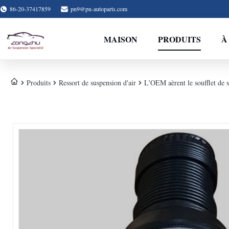
86-20-37417859
pn9@pn-autoparts.com
MAISON
PRODUITS
À
Produits
Ressort de suspension d'air
L'OEM aèrent le soufflet de