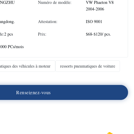
ONGZHU
Numéro de modèle:
VW Phaeton V8
2004-2006
angdong.
Attestation:
ISO 9001
de:
2 pcs
Prix:
$68-$120/ pcs.
3000 PCs/mois
atiques des véhicules à moteur
ressorts pneumatiques de voiture
R
e
n
s
e
i
g
n
e
z
-
v
o
u
s