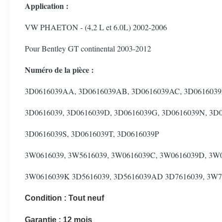
Application :
VW PHAETON - (4,2 L et 6.0L) 2002-2006
Pour Bentley GT continental 2003-2012
Numéro de la pièce :
3D0616039AA, 3D0616039AB, 3D0616039AC, 3D061603
3D0616039, 3D0616039D, 3D0616039G, 3D0616039N, 3D
3D0616039S, 3D0616039T, 3D0616039P
3W0616039, 3W5616039, 3W0616039C, 3W0616039D, 3W0
3W0616039K 3D5616039, 3D5616039AD 3D7616039, 3W7
Condition :
Tout neuf
Garantie :
12 mois