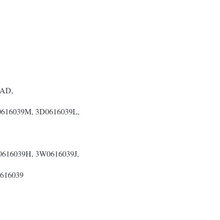
9AD,
0616039M, 3D0616039L,
616039H, 3W0616039J,
616039