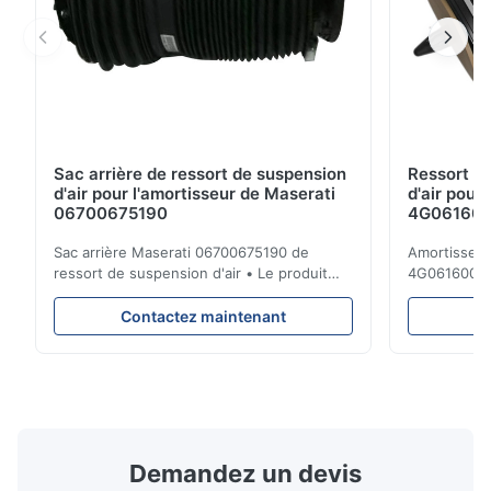
Sac arrière de ressort de suspension
Ressort d
d'air pour l'amortisseur de Maserati
d'air pour
06700675190
4G0616002R
A7 S7
Sac arrière Maserati 06700675190 de
Amortisseur 
ressort de suspension d'air • Le produit
4G0616002
est 100% compatible avec la cloison
d'Audi A6 4
originale. Produit : Ressort pneumatique et
Description 
Contactez maintenant
C
airbag No. d'OEM : 06700675190 No. de
réparation d
modèle : 06700675190 Position : Arrière
suspension 
État de produit : Tout neuf MOQ : 1
dessous. Peu
morceaux Échantillon : ...
A6C7 Positio
Demandez un devis