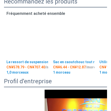
Recommandez les produits
Fréquemment acheté ensemble
Le ressort de suspension de l'air 2010-2014 du ressort 970 d
Sac en caoutchouc tout neuf de r
Utilis
CN¥578.79 - CN¥707.40
/morceau
CN¥6.44 - CN¥12.87
/morceau
CN¥1,2
1,0 morceaux
1 morceau
1 morc
Profil d'entreprise