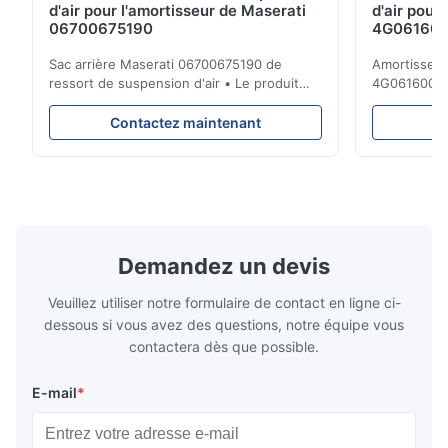
d'air pour l'amortisseur de Maserati
d'air pour
06700675190
4G0616002R
A7 S7
Sac arrière Maserati 06700675190 de
Amortisseur 
ressort de suspension d'air • Le produit
4G0616002
est 100% compatible avec la cloison
d'Audi A6 4
originale. Produit : Ressort pneumatique et
Description 
Contactez maintenant
C
airbag No. d'OEM : 06700675190 No. de
réparation d
modèle : 06700675190 Position : Arrière
suspension 
État de produit : Tout neuf MOQ : 1
dessous. Peu
morceaux Échantillon : ...
A6C7 Positio
Demandez un devis
Veuillez utiliser notre formulaire de contact en ligne ci-
dessous si vous avez des questions, notre équipe vous
contactera dès que possible.
E-mail
*