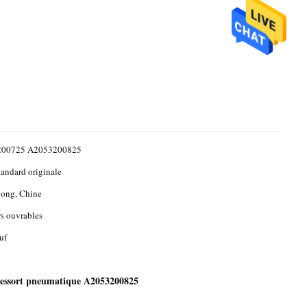
00725 A2053200825
standard originale
ong, Chine
rs ouvrables
uf
ressort pneumatique A2053200825