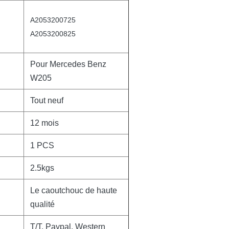
A2053200725
A2053200825
Pour
Mercedes Benz
W205
Tout neuf
12 mois
1 PCS
2.5kgs
Le caoutchouc de haute
qualité
T/T, Paypal, Western