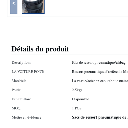
<
Détails du produit
Description:
Kits de ressort pneumatique/airbag
LA VOITURE FONT:
Ressort pneumatique d'arrière de 
Matériel:
La vessie/acier en caoutchouc maint
Poids:
2.5kgs
Échantillon:
Disponible
MOQ:
1 PCS
Sacs de ressort pneumatique d
Mettre en évidence