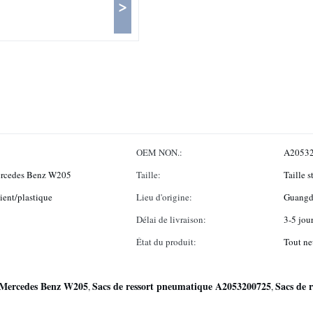
>
OEM NON.:
A20532
Mercedes Benz W205
Taille:
Taille 
ient/plastique
Lieu d'origine:
Guangd
Délai de livraison:
3-5 jou
État du produit:
Tout ne
e Mercedes Benz W205
Sacs de ressort pneumatique A2053200725
Sacs de 
,
,