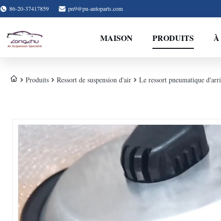
86-20-37417859
pn9@pn-autoparts.com
MAISON
PRODUITS
À
Produits
Ressort de suspension d'air
Le ressort pneumatique d'a