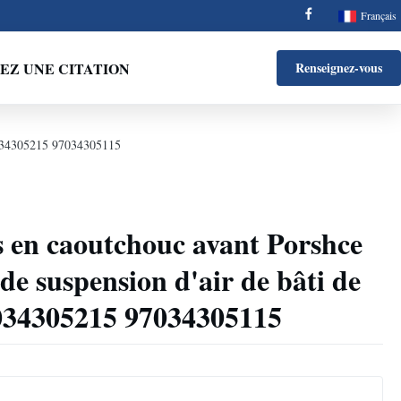
Français
Z UNE CITATION
Renseignez-vous
97034305215 97034305115
s en caoutchouc avant Porshce
e suspension d'air de bâti de
7034305215 97034305115