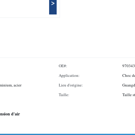
>
OE#:
970343
Application:
Choc de
minium, acier
Lieu d'origine:
Guangd
Taille:
Taille 
nsion d'air