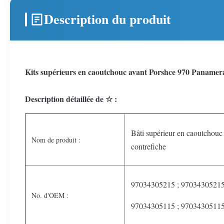
Description du produit
Kits supérieurs en caoutchouc avant Porshce 970 Panamera
Description détaillée de ☆ :
Bâti supérieur en caoutchouc
Nom de produit :
contrefiche
97034305215 ; 9703430521
No. d'OEM :
97034305115 ; 9703430511