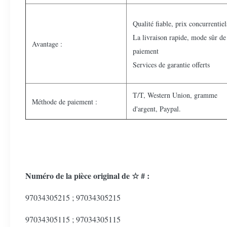
Qualité fiable, prix concurrentiel
La livraison rapide, mode sûr de
Avantage :
paiement
Services de garantie offerts
T/T, Western Union, gramme
Méthode de paiement :
d'argent, Paypal.
Numéro de la pièce original de ☆ # :
97034305215 ; 97034305215
97034305115 ; 97034305115