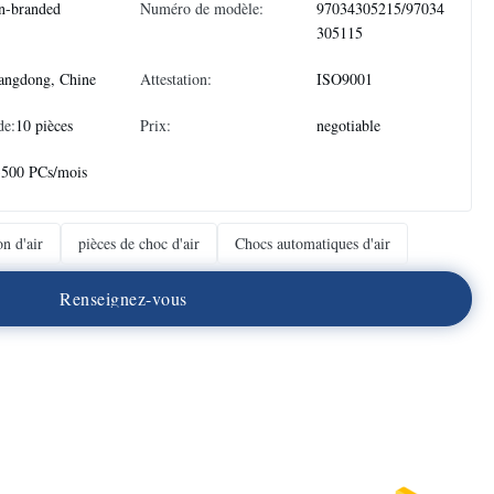
n-branded
Numéro de modèle:
97034305215/97034
305115
angdong, Chine
Attestation:
ISO9001
de:
10 pièces
Prix:
negotiable
3500 PCs/mois
on d'air
pièces de choc d'air
Chocs automatiques d'air
R
e
n
s
e
i
g
n
e
z
-
v
o
u
s