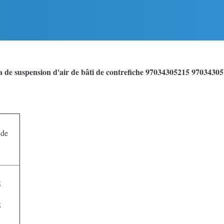
 de suspension d'air de bâti de contrefiche 97034305215 9703430
 de
5
5