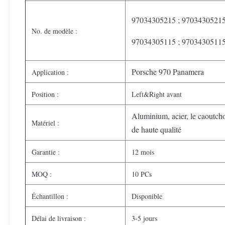
97034305215 ; 9703430521
No. de modèle :
97034305115 ; 9703430511
Porsche 970 Panamera
Application :
Position :
Left&Right avant
Aluminium, acier, le caoutch
Matériel :
de haute qualité
Garantie :
12 mois
MOQ :
10 PCs
Échantillon :
Disponible
Délai de livraison :
3-5 jours