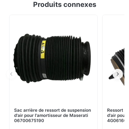
Produits connexes
Mercedes W164 Front Body Shaft OE# A1643206013
A6143206113 Description détaillée de ☆ : Nom de
produit : Axe de corps OEM non : A1643206013 ;
A1643206013 A1643206113 ; A1643206113 Modèle
non : A1643206013 ; A1643206013 A1643206113 ;
A1643206113 ...
Sac arrière de ressort de suspension
Ressort d
d'air pour l'amortisseur de Maserati
d'air pour
06700675190
4G0616002R
A7 S7