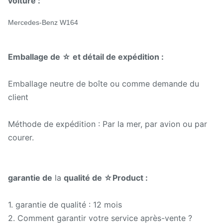
voiture :
Qualité fiable, prix
Mercedes-Benz W164
concurrentiels
La livraison rapide, mode
Emballage de ☆ et détail de expédition :
Avantage :
sûr de paiement
Emballage neutre de boîte ou comme demande du
Les services de garantie
client
ont offert
Méthode de expédition : Par la mer, par avion ou par
Méthode de
T/T, Western Union,
courer.
paiement :
gramme d'argent, Paypal.
garantie de
la
qualité de ☆Product :
1. garantie de qualité : 12 mois
2. Comment garantir votre service après-vente ?