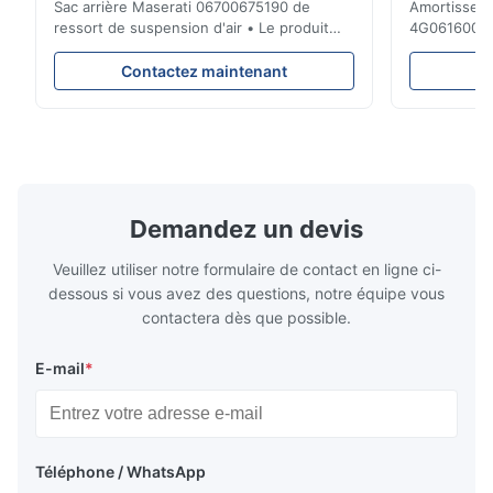
Sac arrière Maserati 06700675190 de
Amortisseur 
ressort de suspension d'air • Le produit
4G0616002
est 100% compatible avec la cloison
d'Audi A6 4
originale. Produit : Ressort pneumatique et
Description 
Contactez maintenant
C
airbag No. d'OEM : 06700675190 No. de
réparation d
modèle : 06700675190 Position : Arrière
suspension 
État de produit : Tout neuf MOQ : 1
dessous. Peu
morceaux Échantillon : ...
A6C7 Positio
Demandez un devis
Veuillez utiliser notre formulaire de contact en ligne ci-
dessous si vous avez des questions, notre équipe vous
contactera dès que possible.
E-mail
*
Téléphone / WhatsApp