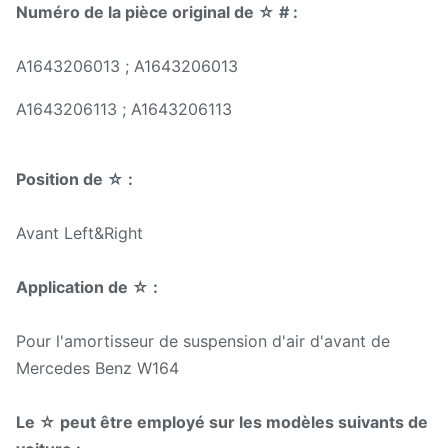
Numéro de la pièce original de ☆ # :
Modèle non :
A1643206113 ;
A1643206113
A1643206013 ; A1643206013
A1643206113 ; A1643206113
Pour Mercedes-Benz
Application :
W164 Front Air
Suspension Shock
Position de ☆ :
Position :
&Right de Front Left
Avant Left&Right
Matériel :
Acier
Application de ☆ :
Garantie :
1 an
Pour l'amortisseur de suspension d'air d'avant de
MOQ :
10 PCs
Mercedes Benz W164
Échantillon :
Disponible
Le ☆ peut être employé sur les modèles suivants de
Délai de livraison :
3-5 jours