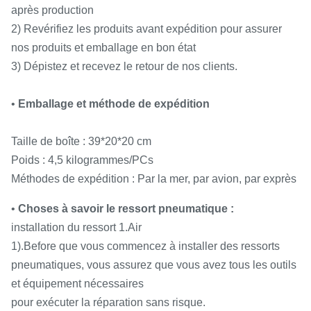
TNT.EMS.
après production
2) Revérifiez les produits avant expédition pour assurer
État de
Point
Guangdong,
nos produits et emballage en bon état
Tout neuf
produit :
d'origine :
Chine
3) Dépistez et recevez le retour de nos clients.
•
Emballage et méthode de expédition
Taille de boîte : 39*20*20 cm
Poids : 4,5 kilogrammes/PCs
Méthodes de expédition : Par la mer, par avion, par exprès
•
Choses à savoir le ressort pneumatique :
installation du ressort 1.Air
1).Before que vous commencez à installer des ressorts
pneumatiques, vous assurez que vous avez tous les outils
et équipement nécessaires
pour exécuter la réparation sans risque.