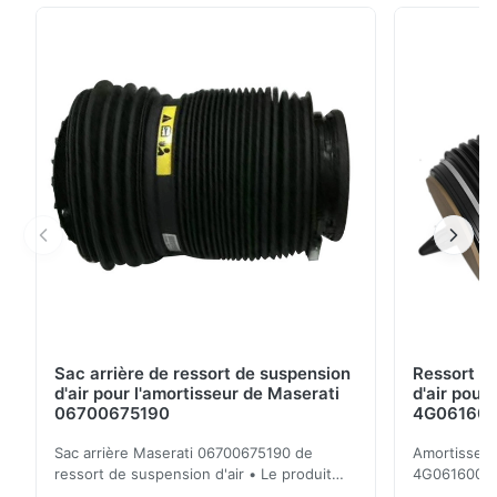
s'assure que le poids sur votre véhicule est propriété
distribuée à chacun des quatre pneus - ceci aide à
stabiliser votre véhicule, et fournit ...
Sac arrière de ressort de suspension
Ressort d
d'air pour l'amortisseur de Maserati
d'air pour
06700675190
4G0616002R
A7 S7
Sac arrière Maserati 06700675190 de
Amortisseur 
ressort de suspension d'air • Le produit
4G0616002
est 100% compatible avec la cloison
d'Audi A6 4