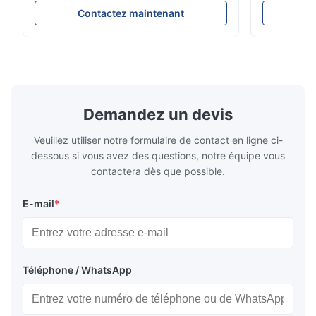
originale. Produit : Ressort pneumatique et
Description 
Contactez maintenant
C
airbag No. d'OEM : 06700675190 No. de
réparation d
modèle : 06700675190 Position : Arrière
suspension 
État de produit : Tout neuf MOQ : 1
dessous. Peu
morceaux Échantillon : ...
A6C7 Positio
Demandez un devis
Veuillez utiliser notre formulaire de contact en ligne ci-
dessous si vous avez des questions, notre équipe vous
contactera dès que possible.
E-mail
*
Téléphone / WhatsApp