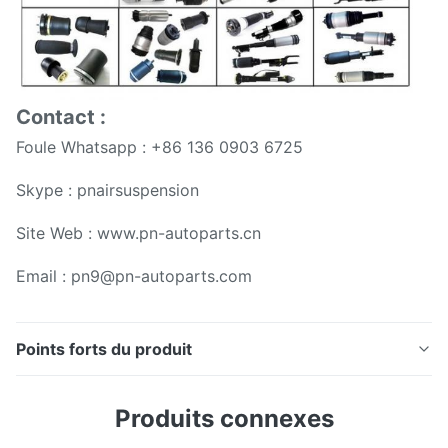
Contact :
Foule Whatsapp : +86 136 0903 6725
Skype : pnairsuspension
Site Web : www.pn-autoparts.cn
Email : pn9@pn-autoparts.com
Points forts du produit
Sac droit arrière de ressort de suspension d'air pour le
Produits connexes
Toyota Land Cruiser Prado Lexus GX640 48080-35011
• Spécifications :Le sac de ressort pneumatique