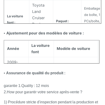
Toyota
Emballage ne
Land
de boîte, 1
La voiture
Cruiser
Paquet :
PCs/boîte, 3,
font :
Prado
kilogrammes/
Lexus
Ajustement pour des modèles de voiture :
•
32*21*21 cm
GX640
La voiture
48080-
Échantillons
Année
Modèle de voiture
OEM non :
Disponible.
font
35011
:
2009-
Droite
Méthodes de
T/T, Western
TOYOTA
Land Cruiser
Position :
2012
arrière
paiement :
Union, Paypal
•
Assurance de qualité du produit :
2009-
Par la mer, pa
TOYOTA
PRADO
2012
garantie 1.Quality : 12 mois
Le
avion.
Méthodes
Type en
2.How pour garantir votre service après-vente ?
caoutchouc
Messager : D
de
caoutchouc
2009-
TOYOTA
LEXUS GX460
naturel
UPS, FEDEX,
expédition :
:
2012
1) Procédure stricte d'inspection pendant la production et