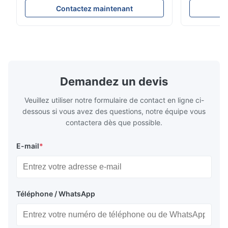
originale. Produit : Ressort pneumatique et
Description 
Contactez maintenant
C
airbag No. d'OEM : 06700675190 No. de
réparation d
modèle : 06700675190 Position : Arrière
suspension 
État de produit : Tout neuf MOQ : 1
dessous. Peu
morceaux Échantillon : ...
A6C7 Positio
Demandez un devis
Veuillez utiliser notre formulaire de contact en ligne ci-
dessous si vous avez des questions, notre équipe vous
contactera dès que possible.
E-mail
*
Téléphone / WhatsApp