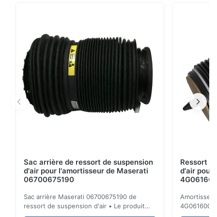
réparation de pompe de compresseur de suspension
d'air Matériel : : Steel+Aluminum Application : Pour la
pompe de suspension d'air de Mercedes...
Sac arrière de ressort de suspension
Ressort d
d'air pour l'amortisseur de Maserati
d'air pour
06700675190
4G0616002R
A7 S7
Sac arrière Maserati 06700675190 de
Amortisseur 
ressort de suspension d'air • Le produit
4G0616002
est 100% compatible avec la cloison
d'Audi A6 4