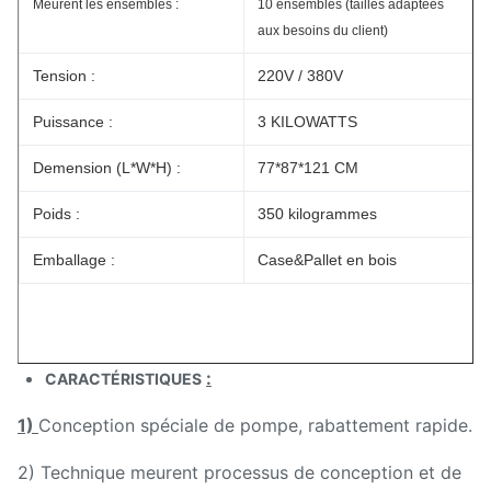
Meurent les ensembles :
10 ensembles (tailles adaptées
aux besoins du client)
Tension :
220V /
380V
Puissance :
3 KILOWATTS
Demension (L*W*H) :
77*87*121 CM
Poids :
350 kilogrammes
Emballage :
Case&Pallet en bois
:
CARACTÉRISTIQUES
1)
Conception spéciale de pompe, rabattement rapide.
2) Technique meurent processus de conception et de