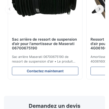
Sac arrière de ressort de suspension
Ressort d
d'air pour l'amortisseur de Maserati
d'air pour
06700675190
4G0616002R
A7 S7
Sac arrière Maserati 06700675190 de
Amortisseur 
ressort de suspension d'air • Le produit
4G0616002
est 100% compatible avec la cloison
d'Audi A6 4
originale. Produit : Ressort pneumatique et
Description 
Contactez maintenant
C
airbag No. d'OEM : 06700675190 No. de
réparation d
modèle : 06700675190 Position : Arrière
suspension 
État de produit : Tout neuf MOQ : 1
dessous. Peu
morceaux Échantillon : ...
A6C7 Positio
Demandez un devis